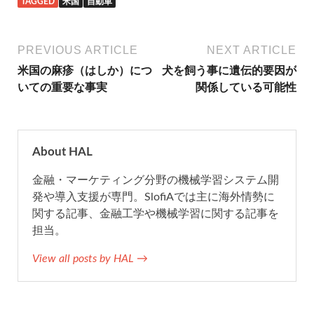
TAGGED
米国
自動車
c
i
t
n
a
e
t
e
e
i
PREVIOUS ARTICLE
NEXT ARTICLE
米国の麻疹（はしか）につ
犬を飼う事に遺伝的要因が
b
t
n
l
いての重要な事実
関係している可能性
o
e
a
o
r
About HAL
金融・マーケティング分野の機械学習システム開
k
発や導入支援が専門。SlofiAでは主に海外情勢に
関する記事、金融工学や機械学習に関する記事を
担当。
View all posts by HAL →