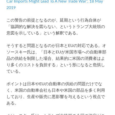
Car Imports Might Lead To A New Trade War”, 18 May
2019
この警告の前提となるのが、延期という行為自体が
「協調的な解決を図らない、というトランプ大統領の
意図を示している」という解釈である。
そうすると問題となるのが日本とEUの対応である。オ
ソースキー氏は、「日本とEUが米国市場への自動車部
品の供給を制限した場合、結果的に米国の消費者はよ
り多くのコストを負担する」という形になると危惧し
ている。
ポイントは日本やEUの自動車の供給の問題だけでな
く、米国の自動車会社も日本や米国の部品を多く利用
しており、生産や販売に悪影響を与えるという視点で
ある。