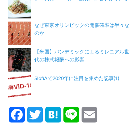
なぜ東京オリンピックの開催確率は半々な
のか
【米国】パンデミックによるミレニアル世
代の株式報酬への影響
SlofiAで2020年に注目を集めた記事(1)
F
T
H
L
E
a
w
a
i
m