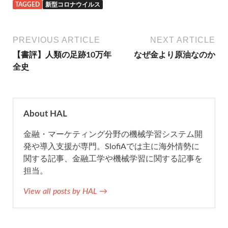
TAGGED
新型コロナウイルス
c
i
t
n
a
e
t
e
e
i
PREVIOUS ARTICLE
NEXT ARTICLE
【書評】人類の足跡10万年
なぜ金より原油なのか
b
t
n
l
全史
o
e
a
o
r
About HAL
金融・マーケティング分野の機械学習システム開
k
発や導入支援が専門。SlofiAでは主に海外情勢に
関する記事、金融工学や機械学習に関する記事を
担当。
View all posts by HAL →