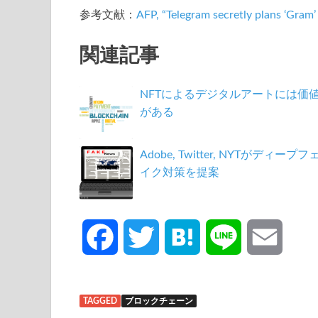
参考文献：
AFP, “Telegram secretly plans ‘Gram
関連記事
NFTによるデジタルアートには価
がある
Adobe, Twitter, NYTがディープフ
イク対策を提案
F
T
H
L
E
a
w
a
i
m
TAGGED
ブロックチェーン
c
i
t
n
a