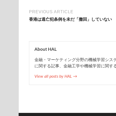
e
t
e
e
i
PREVIOUS ARTICLE
香港は逃亡犯条例を未だ「撤回」していない
b
t
n
l
o
e
a
o
r
About HAL
金融・マーケティング分野の機械学習システム
k
に関する記事、金融工学や機械学習に関す
View all posts by HAL →