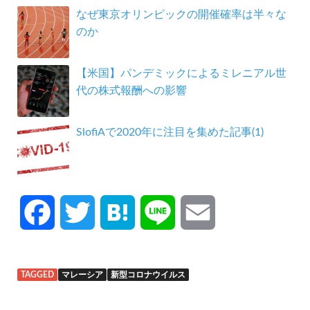
なぜ東京オリンピックの開催確率は半々な
のか
【米国】パンデミックによるミレニアル世
代の株式報酬への影響
SlofiAで2020年に注目を集めた記事(1)
F
T
H
L
E
a
w
a
i
m
TAGGED
マレーシア
新型コロナウイルス
c
i
t
n
a