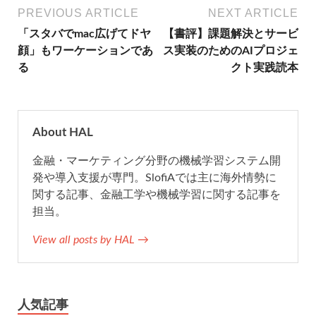
e
t
e
e
i
PREVIOUS ARTICLE
NEXT ARTICLE
「スタバでmac広げてドヤ
【書評】課題解決とサービ
b
t
n
l
顔」もワーケーションであ
ス実装のためのAIプロジェ
る
クト実践読本
o
e
a
o
r
About HAL
k
金融・マーケティング分野の機械学習システム開
発や導入支援が専門。SlofiAでは主に海外情勢に
関する記事、金融工学や機械学習に関する記事を
担当。
View all posts by HAL →
人気記事