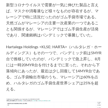
新型コロナウイルスで需要が一気に伸びた製品と言え
ば、マスクや消毒液など様々なものが存在するが、マ
レーシアで特に活況だったのがゴム手袋市場である。
天然ゴムがマレーシアの主要一次産業の一つであるこ
とも関係するが、マレーシアではゴム手袋生産が活発
であり、関連銘柄はパンデミックで暴騰していた。
Hartalega Holdings <KLSE: HARTA>（ハルタレガ・ホー
ルディングス）もその一つで、パンデミック前は5MYR
台で推移していたのが、パンデミックで急上昇し、8月
には一時20MYR台を付けるまでに至った。それから下
落傾向にあったが、最近は少し回復して14MYR台であ
る。ゴム手袋輸出市場のうち、マレーシアは60%を占
め、ハルタレガのゴム手袋生産世界シェアは25%を超
える。