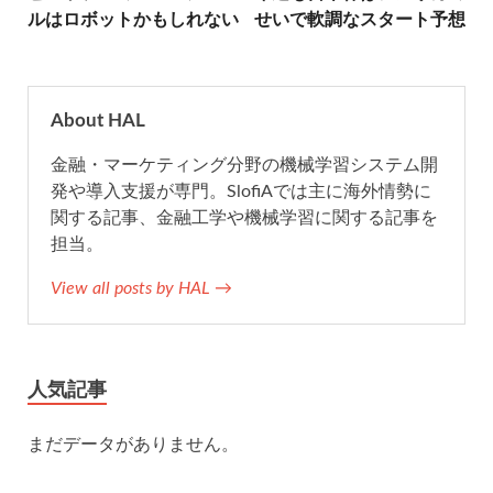
b
t
n
l
ルはロボットかもしれない
せいで軟調なスタート予想
o
e
a
o
r
About HAL
金融・マーケティング分野の機械学習システム開
k
発や導入支援が専門。SlofiAでは主に海外情勢に
関する記事、金融工学や機械学習に関する記事を
担当。
View all posts by HAL →
人気記事
まだデータがありません。