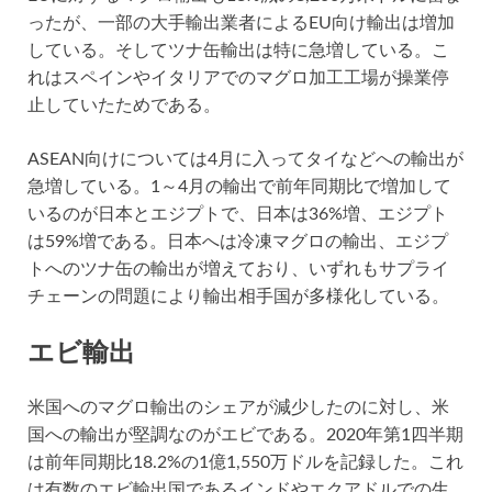
ったが、一部の大手輸出業者によるEU向け輸出は増加
している。そしてツナ缶輸出は特に急増している。こ
れはスペインやイタリアでのマグロ加工工場が操業停
止していたためである。
ASEAN向けについては4月に入ってタイなどへの輸出が
急増している。1～4月の輸出で前年同期比で増加して
いるのが日本とエジプトで、日本は36%増、エジプト
は59%増である。日本へは冷凍マグロの輸出、エジプ
トへのツナ缶の輸出が増えており、いずれもサプライ
チェーンの問題により輸出相手国が多様化している。
エビ輸出
米国へのマグロ輸出のシェアが減少したのに対し、米
国への輸出が堅調なのがエビである。2020年第1四半期
は前年同期比18.2%の1億1,550万ドルを記録した。これ
は有数のエビ輸出国であるインドやエクアドルでの生