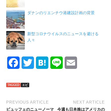
ダナンのリエンチウ港建設計画の背景
新型コロナウイルスのニュースを避ける
人々
F
T
H
L
E
a
w
a
i
m
TAGGED
エビ
c
i
t
n
a
e
t
e
e
i
PREVIOUS ARTICLE
NEXT ARTICLE
ビュッフェのニューノーマ
今週も日本株はアメリカの