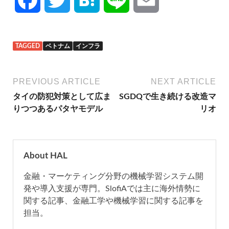
a
w
a
i
m
TAGGED
ベトナム
インフラ
c
i
t
n
a
e
t
e
e
i
PREVIOUS ARTICLE
NEXT ARTICLE
タイの防犯対策として広ま
SGDQで生き続ける改造マ
b
t
n
l
りつつあるパタヤモデル
リオ
o
e
a
o
r
About HAL
金融・マーケティング分野の機械学習システム開
k
発や導入支援が専門。SlofiAでは主に海外情勢に
関する記事、金融工学や機械学習に関する記事を
担当。