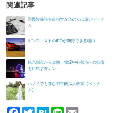
関連記事
国民皆保険を目指すが道のりは遠いベトナ
ム
ビンファストのIPOが期待できる理由
観光都市から金融・物流中心都市への転換
を目指すダナン
ハノイでも進む都市圏拡大政策【ベトナ
ム】
F
T
H
L
E