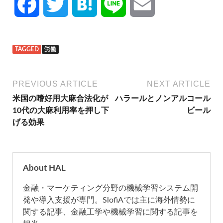
F
T
H
L
E
a
w
a
i
m
TAGGED
労働
c
i
t
n
a
e
t
e
e
i
PREVIOUS ARTICLE
NEXT ARTICLE
米国の嗜好用大麻合法化が
ハラールとノンアルコール
b
t
n
l
10代の大麻利用率を押し下
ビール
げる効果
o
e
a
o
r
About HAL
k
金融・マーケティング分野の機械学習システム開
発や導入支援が専門。SlofiAでは主に海外情勢に
関する記事、金融工学や機械学習に関する記事を