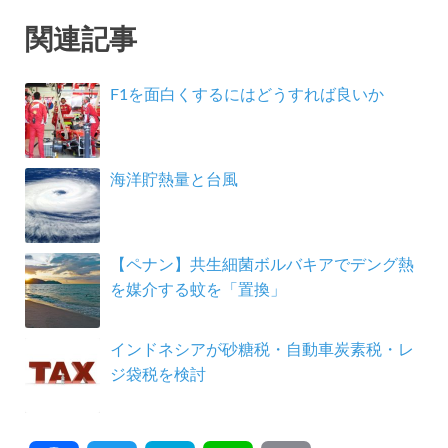
関連記事
F1を面白くするにはどうすれば良いか
海洋貯熱量と台風
【ペナン】共生細菌ボルバキアでデング熱
を媒介する蚊を「置換」
インドネシアが砂糖税・自動車炭素税・レ
ジ袋税を検討