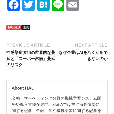
F
T
H
L
E
a
w
a
i
m
TAGGED
環境
c
i
t
n
a
e
t
e
e
i
PREVIOUS ARTICLE
NEXT ARTICLE
性感染症(STI)の世界的な蔓
なぜ企業はAIを巧く活用で
b
t
n
l
延と「スーパー淋病」蔓延
きないのか
のリスク
o
e
a
o
r
About HAL
k
金融・マーケティング分野の機械学習システム開
発や導入支援が専門。SlofiAでは主に海外情勢に
関する記事、金融工学や機械学習に関する記事を