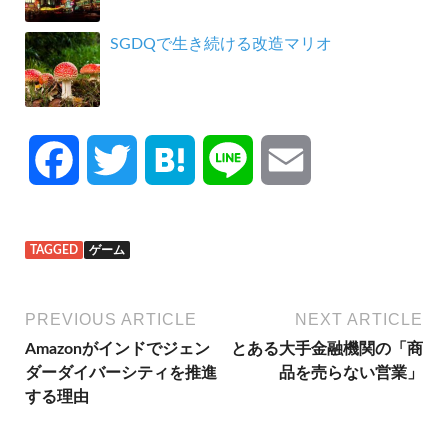
SGDQで生き続ける改造マリオ
F
T
H
L
E
a
w
a
i
m
TAGGED
ゲーム
c
i
t
n
a
e
t
e
e
i
PREVIOUS ARTICLE
NEXT ARTICLE
Amazonがインドでジェン
とある大手金融機関の「商
b
t
n
l
ダーダイバーシティを推進
品を売らない営業」
する理由
o
e
a