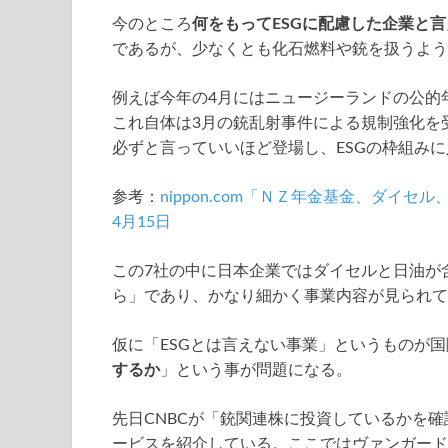
今のところ
何をもってESGに配慮した企業と
であるが、少なくとも化石燃料や銃を扱うよう
例えば今年の4月にはニュージーランドの公的
これ自体は3月の銃乱射事件による規制強化を
必ずと言っていいほど登場し、ESGの枠組み
参考：
nippon.com「ＮＺ年金基金、ダイ
4月15日
この7社の中に日本企業ではダイセルと日油が
ら」であり、かなり細かく事業内容が見られて
仮に「ESGとは言えない事業」というものが
するか
」という事が問題になる。
先日CNBCが「銃関連株に投資しているかを
ービスを紹介している。ここではヴァンガード