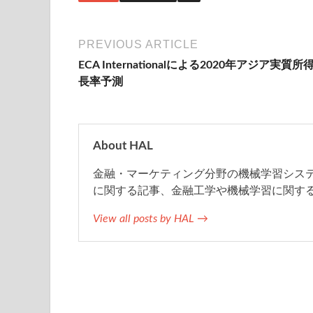
c
i
t
n
a
e
t
e
e
i
PREVIOUS ARTICLE
ECA Internationalによる2020年アジア実質所
b
t
n
l
長率予測
o
e
a
o
r
About HAL
金融・マーケティング分野の機械学習システム
k
に関する記事、金融工学や機械学習に関す
View all posts by HAL →