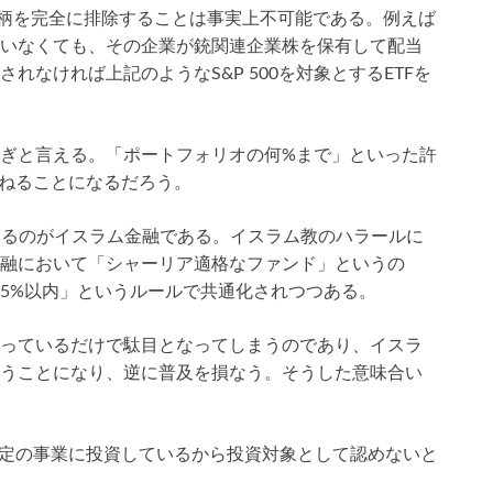
銘柄を完全に排除することは事実上不可能である。例えば
いなくても、その企業が銃関連企業株を保有して配当
なければ上記のようなS&P 500を対象とするETFを
ぎと言える。「ポートフォリオの何%まで」といった許
損ねることになるだろう。
いるのがイスラム金融である。イスラム教のハラールに
融において「シャーリア適格なファンド」というの
5%以内」というルールで共通化されつつある。
っているだけで駄目となってしまうのであり、イスラ
うことになり、逆に普及を損なう。そうした意味合い
特定の事業に投資しているから投資対象として認めないと