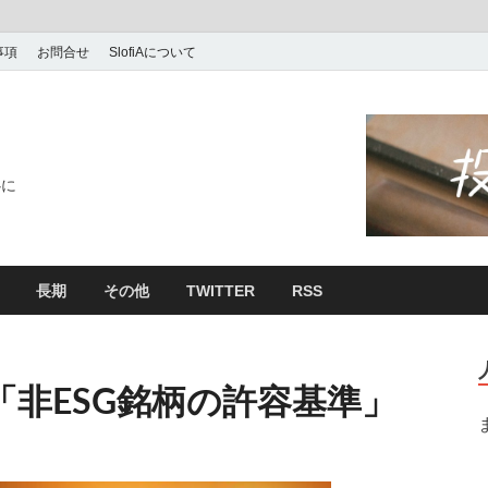
事項
お問合せ
SlofiAについて
心に
長期
その他
TWITTER
RSS
「非ESG銘柄の許容基準」