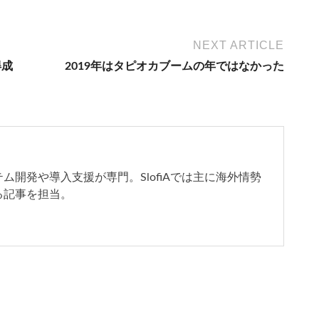
NEXT ARTICLE
得成
2019年はタピオカブームの年ではなかった
開発や導入支援が専門。SlofiAでは主に海外情勢
る記事を担当。