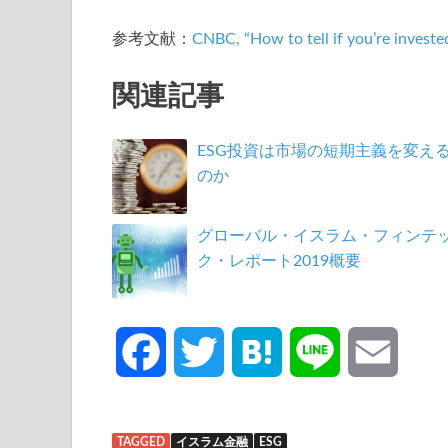
参考文献：
CNBC, “How to tell if you’re investe
関連記事
ESG投資は市場の短期主義を変え
のか
グローバル・イスラム・フィンテ
ク・レポート2019概要
F
T
H
L
E
a
w
a
i
m
TAGGED
イスラム金融
ESG