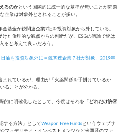
言えるのか
という国際的に統一的な基準が無いことが問題
な企業は対象外とされることが多い。
年金基金が銃関連企業7社を投資対象から外している。
受けた倫理的な観点からの判断だが、ESGの議論で銃は
に入ると考えて良いだろう。
セル、日油を投資対象外に＝銃関連企業７社が対象」2019年
含まれているが、理由が「火薬関係を手掛けているか
いることが分かる。
国際的に明確化したとして、今度はそれを「
どれだけ許容
確認する方法」として
Weapon Free Funds
というウェブサ
やフィデリティ・インベストメンツなど米国系のファ