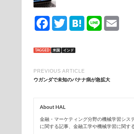
F
T
H
L
E
a
w
a
i
m
TAGGED
米国
インド
c
i
t
n
a
e
t
e
e
i
PREVIOUS ARTICLE
ウガンダで未知のバナナ病が急拡大
b
t
n
l
o
e
a
About HAL
o
r
金融・マーケティング分野の機械学習システム
に関する記事、金融工学や機械学習に関す
k