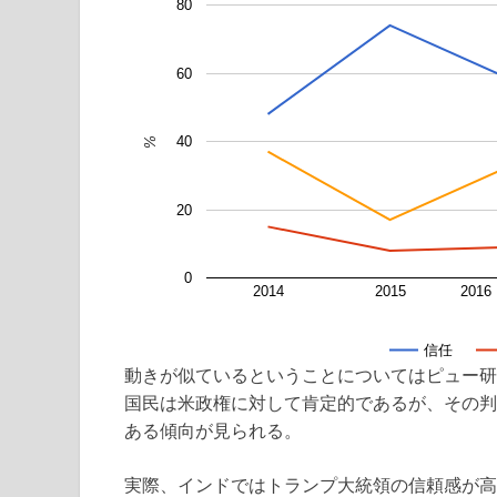
80
60
40
%
20
0
2014
2015
201
信任
動きが似ているということについてはピュー研
国民は米政権に対して肯定的であるが、その判
ある傾向が見られる。
実際、インドではトランプ大統領の信頼感が高