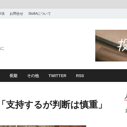
事項
お問合せ
SlofiAについて
心に
長期
その他
TWITTER
RSS
「支持するが判断は慎重」