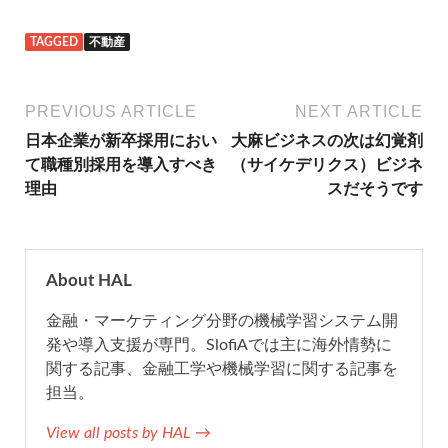
a
w
a
i
m
TAGGED
不動産
c
i
t
n
a
e
t
e
e
i
PREVIOUS ARTICLE
NEXT ARTICLE
日本企業が新卒採用におい
大麻ビジネスの次は幻覚剤
b
t
n
l
て職種別採用を導入すべき
（サイケデリクス）ビジネ
理由
スだそうです
o
e
a
o
r
About HAL
k
金融・マーケティング分野の機械学習システム開
発や導入支援が専門。SlofiAでは主に海外情勢に
関する記事、金融工学や機械学習に関する記事を
担当。
View all posts by HAL →