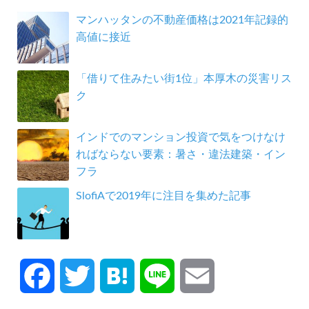
マンハッタンの不動産価格は2021年記録的
高値に接近
「借りて住みたい街1位」本厚木の災害リス
ク
インドでのマンション投資で気をつけなけ
ればならない要素：暑さ・違法建築・イン
フラ
SlofiAで2019年に注目を集めた記事
F
T
H
L
E