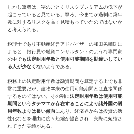
しかし筆者は、字のごとくリスクプレミアムの低下が
起こっていると見ている。寧ろ、今までが過剰に築年
数に対するリスクを高く見積もっていたのではないか
と考えられる。
税理士であり不動産経営アドバイザーの和田晃輔氏に
よると、銀行員や融資コンサルタントのような専門家
の中でも
法定耐用年数と使用可能期間を勘違いしてい
る人が少なくない
ようである。
税務上の法定耐用年数は融資期間を算定する上でも非
常に重要だが、建物本来の使用可能期間とは直接関係
するものではない。その割に
法定耐用年数は使用可能
期間というタテマエが存在することにより諸外国の耐
用年数よりは長い傾向
にあり、経済界からは投資の活
性化などを理由に度々短縮が提言され、実際に短縮さ
れてきた実績がある。