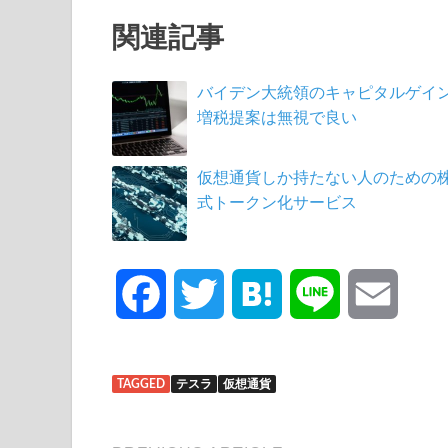
関連記事
バイデン大統領のキャピタルゲイ
増税提案は無視で良い
仮想通貨しか持たない人のための
式トークン化サービス
F
T
H
L
E
a
w
a
i
m
TAGGED
テスラ
仮想通貨
c
i
t
n
a
e
t
e
e
i