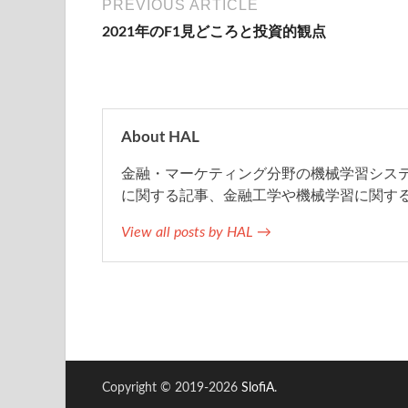
PREVIOUS ARTICLE
2021年のF1見どころと投資的観点
b
t
n
l
o
e
a
o
r
About HAL
金融・マーケティング分野の機械学習システム
k
に関する記事、金融工学や機械学習に関す
View all posts by HAL →
Copyright © 2019-2026
SlofiA
.