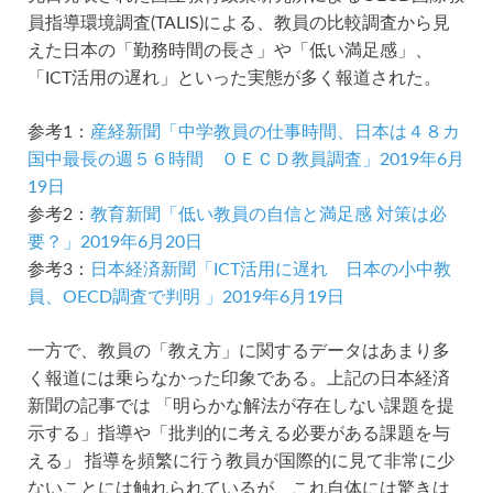
員指導環境調査(TALIS)による、教員の比較調査から見
えた日本の「勤務時間の長さ」や「低い満足感」、
「ICT活用の遅れ」といった実態が多く報道された。
参考1：
産経新聞「中学教員の仕事時間、日本は４８カ
国中最長の週５６時間 ＯＥＣＤ教員調査」2019年6月
19日
参考2：
教育新聞「低い教員の自信と満足感 対策は必
要？」2019年6月20日
参考3：
日本経済新聞「ICT活用に遅れ 日本の小中教
員、OECD調査で判明 」2019年6月19日
一方で、教員の「教え方」に関するデータはあまり多
く報道には乗らなかった印象である。上記の日本経済
新聞の記事では 「明らかな解法が存在しない課題を提
示する」指導や「批判的に考える必要がある課題を与
える」 指導を頻繁に行う教員が国際的に見て非常に少
ないことには触れられているが、これ自体には驚きは