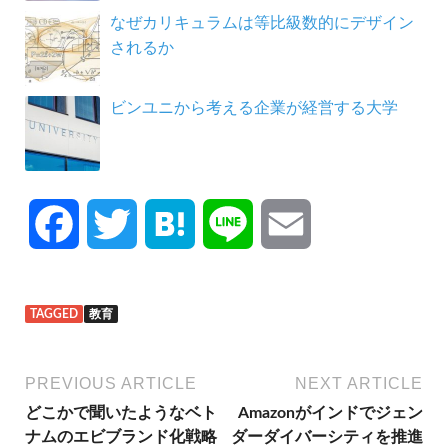
なぜカリキュラムは等比級数的にデザイン
されるか
ビンユニから考える企業が経営する大学
F
T
H
L
E
a
w
a
i
m
TAGGED
教育
c
i
t
n
a
e
t
e
e
i
PREVIOUS ARTICLE
NEXT ARTICLE
どこかで聞いたようなベト
Amazonがインドでジェン
b
t
n
l
ナムのエビブランド化戦略
ダーダイバーシティを推進