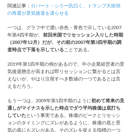
関連記事：
ロバート・シラー氏曰く、トランプ大統領
の再選が景気後退を遅らせる
一つは、グラフ中で濃い赤色・青色で示している2007
年第4四半期が、
前回米国でリセッション入りした時期
（2007年12月）だが、その前の2007年第3四半期の調
査時点で下落を示している
ことである。
2019年第1四半期の例があるので、中小企業経営者の景
気後退懸念が高まれば即リセッションに繋がるとは言
えないが、やはり注視すべき数値の一つであるとは言
えるだろう。
もう一つは、2009年第1四半期のように
初めて将来の見
通しがマイナスを示した時点でダウ平均株価は底打ち
していた
という事実である。株価のピークとリセッシ
ョンのタイミングにズレがあるように、株価の底と景
気の底にもズレがある。そのズレを捉える指標の一つ