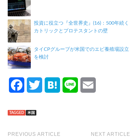
投資に役立つ『全世界史』(16)：500年続く
カトリックとプロテスタントの壁
タイCPグループが米国でのエビ養殖場設立
を検討
F
T
H
L
E
a
w
a
i
m
TAGGED
米国
c
i
t
n
a
e
t
e
e
i
PREVIOUS ARTICLE
NEXT ARTICLE