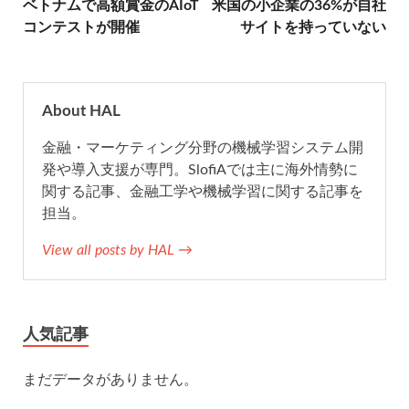
ベトナムで高額賞金のAIoT
米国の小企業の36%が自社
b
t
n
l
コンテストが開催
サイトを持っていない
o
e
a
o
r
About HAL
金融・マーケティング分野の機械学習システム開
k
発や導入支援が専門。SlofiAでは主に海外情勢に
関する記事、金融工学や機械学習に関する記事を
担当。
View all posts by HAL →
人気記事
まだデータがありません。