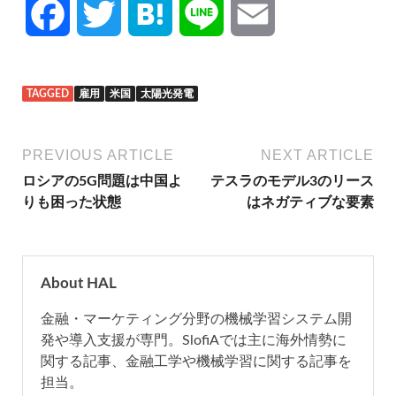
F
T
H
L
E
a
w
a
i
m
TAGGED
雇用
米国
太陽光発電
c
i
t
n
a
e
t
e
e
i
PREVIOUS ARTICLE
NEXT ARTICLE
ロシアの5G問題は中国よ
テスラのモデル3のリース
b
t
n
l
りも困った状態
はネガティブな要素
o
e
a
o
r
About HAL
金融・マーケティング分野の機械学習システム開
k
発や導入支援が専門。SlofiAでは主に海外情勢に
関する記事、金融工学や機械学習に関する記事を
担当。