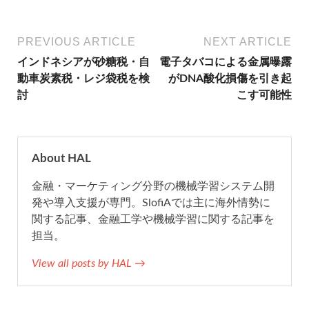
c
i
t
n
a
e
t
e
e
i
PREVIOUS ARTICLE
NEXT ARTICLE
インドネシアが砂糖税・自
電子タバコによる金属曝露
b
t
n
l
動車炭素税・レジ袋税を検
がDNA酸化損傷を引き起
討
こす可能性
o
e
a
o
r
About HAL
k
金融・マーケティング分野の機械学習システム開
発や導入支援が専門。SlofiAでは主に海外情勢に
関する記事、金融工学や機械学習に関する記事を
担当。
View all posts by HAL →