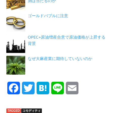
測は当たるのか
ゴールドバブルに注意
OPEC+原油増産合意で原油価格が上昇する
背景
なぜ大麻産業に期待していないのか
F
T
H
L
E
a
w
a
i
m
TAGGED
コモディティ