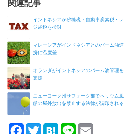
関連記事
インドネシアが砂糖税・自動車炭素税・レ
ジ袋税を検討
マレーシアがインドネシアとのパーム油連
携に温度差
オランダがインドネシアのパーム油管理を
支援
ニューヨーク州サフォーク郡でヘリウム風
船の屋外放出を禁止する法律が調印される
F
T
H
L
E