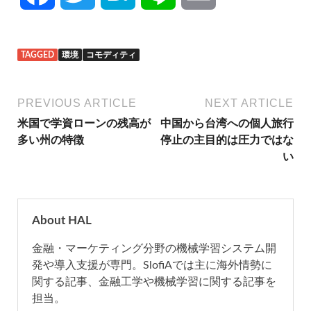
a
w
a
i
m
TAGGED
環境
コモディティ
c
i
t
n
a
e
t
e
e
i
PREVIOUS ARTICLE
NEXT ARTICLE
米国で学資ローンの残高が
中国から台湾への個人旅行
b
t
n
l
多い州の特徴
停止の主目的は圧力ではな
い
o
e
a
o
r
About HAL
k
金融・マーケティング分野の機械学習システム開
発や導入支援が専門。SlofiAでは主に海外情勢に
関する記事、金融工学や機械学習に関する記事を
担当。