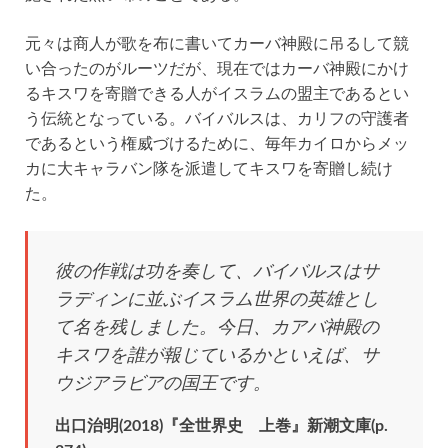
元々は商人が歌を布に書いてカーバ神殿に吊るして競
い合ったのがルーツだが、現在ではカーバ神殿にかけ
るキスワを寄贈できる人がイスラムの盟主であるとい
う伝統となっている。バイバルスは、カリフの守護者
であるという権威づけるために、毎年カイロからメッ
カに大キャラバン隊を派遣してキスワを寄贈し続け
た。
彼の作戦は功を奏して、バイバルスはサ
ラディンに並ぶイスラム世界の英雄とし
て名を残しました。今日、カアバ神殿の
キスワを誰が報じているかといえば、サ
ウジアラビアの国王です。
出口治明(2018)『全世界史 上巻』新潮文庫(p.