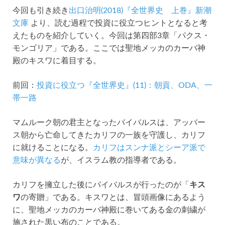
今回も引き続き
出口治明(2018)『全世界史 上巻』新潮
文庫
より、読む過程で投資に役立つヒントとなると考
えたものを紹介していく。今回は第四部3章「パクス・
モンゴリア」である。ここでは聖地メッカのカーバ神
殿のキスワに着目する。
前回：
投資に役立つ『全世界史』(11)：朝貢、ODA、一
帯一路
マムルーク朝の君主となったバイバルスは、アッバー
ス朝から亡命してきたカリフの一族を守護し、カリフ
に就けることになる。
カリフはスンナ派とシーア派で
意味が異なる
が、イスラム教の指導者である。
カリフを擁立した後にバイバルスが行ったのが「
キス
ワ
の寄贈」である。キスワとは、冒頭画像にあるよう
に、聖地メッカのカーバ神殿に巻いてある金の刺繍が
施された黒い布のことである。