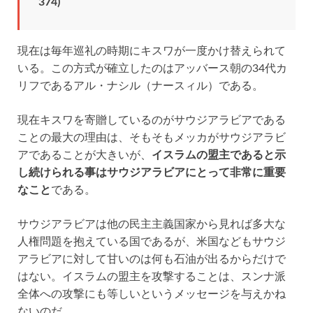
374)
現在は毎年巡礼の時期にキスワが一度かけ替えられて
いる。この方式が確立したのはアッバース朝の34代カ
リフであるアル・ナシル（ナースィル）である。
現在キスワを寄贈しているのがサウジアラビアである
ことの最大の理由は、そもそもメッカがサウジアラビ
アであることが大きいが、
イスラムの盟主であると示
し続けられる事はサウジアラビアにとって非常に重要
なこと
である。
サウジアラビアは他の民主主義国家から見れば多大な
人権問題を抱えている国であるが、米国などもサウジ
アラビアに対して甘いのは何も石油が出るからだけで
はない。イスラムの盟主を攻撃することは、スンナ派
全体への攻撃にも等しいというメッセージを与えかね
ないのだ。