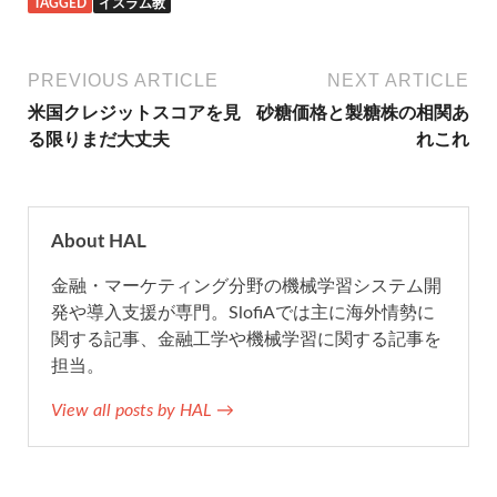
TAGGED
イスラム教
c
i
t
n
a
e
t
e
e
i
PREVIOUS ARTICLE
NEXT ARTICLE
米国クレジットスコアを見
砂糖価格と製糖株の相関あ
b
t
n
l
る限りまだ大丈夫
れこれ
o
e
a
o
r
About HAL
金融・マーケティング分野の機械学習システム開
k
発や導入支援が専門。SlofiAでは主に海外情勢に
関する記事、金融工学や機械学習に関する記事を
担当。
View all posts by HAL →