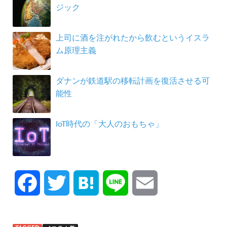
ジック
上司に酒を注がれたから飲むというイスラ
ム原理主義
ダナンが鉄道駅の移転計画を復活させる可
能性
IoT時代の「大人のおもちゃ」
F
T
H
L
E
a
w
a
i
m