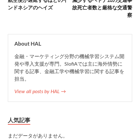
航空便が遅延するほどのイ
減少するベトナムの交通事
b
t
n
l
ンドネシアのヘイズ
故死亡者数と厳格な交通警
察
o
e
a
o
r
About HAL
k
金融・マーケティング分野の機械学習システム開
発や導入支援が専門。SlofiAでは主に海外情勢に
関する記事、金融工学や機械学習に関する記事を
担当。
View all posts by HAL →
人気記事
まだデータがありません。