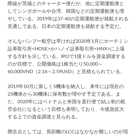
際線が茨城とのチャーター便だが、他に定期運航便と
してシンガポールや台湾、韓国などの定期運航便も増
やしている。2019年は37-40の定期運航便が就航される
見通しである。日本の定期運航便も就航する予定だ。
そんなバンブー航空は早ければ2020年1月にホーチミン
証券取引所<HOSE>かハノイ証券取引所<HNX>に上場
する方針を示している。IPOで1億ドルを資金調達する
のが目標で、公開価格は1株当たり50,000～
60,000VND（2.16～2.59USD）と見積もられている。
2019年10月に新しく5機体を納入し、来年には現在の
25機体から30機体に保有数が増やす予定である。ま
た、2020年にはベトナムと米国を直行便で結ぶ初の航
空会社になるという目標も表明しており、今後急拡大
する上での資金調達と見られる。
懸念点としては、長距離のLCCはなかなか難しいのが現