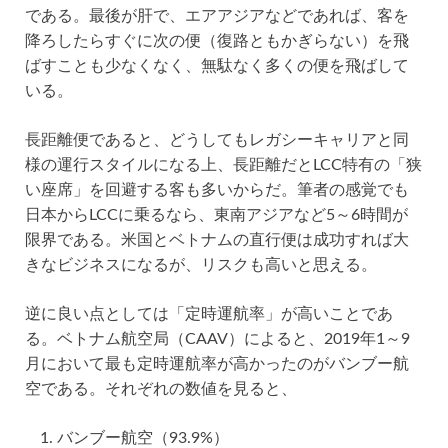
である。最後が肝で、エアアジアなどであれば、客を
降ろしたらすぐに次の便（復路ともかぎらない）を飛
ばすことも少なくなく、無駄なく多くの便を飛ばして
いる。
長距離便であると、どうしてもレガシーキャリアと同
様の運行スタイルになる上、長距離だとLCC特有の「狭
い座席」を回避する客も多いからだ。筆者の感覚でも
日本からLCCに乗るなら、東南アジアなど5～6時間が
限界である。米国とベトナムの直行便は成功すれば大
きなビジネスになるが、リスクも高いと思える。
逆に良い点としては「定時運航率」が高いことであ
る。ベトナム航空局（CAAV）によると、2019年1～9
月において最も定時運航率が高かったのがバンブー航
空である。それぞれの数値を見ると、
バンブー航空（93.9%）