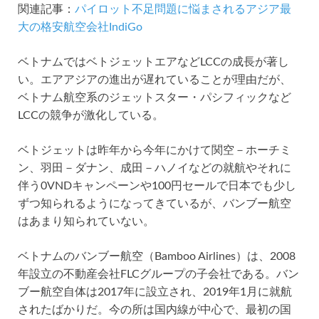
関連記事：
パイロット不足問題に悩まされるアジア最
大の格安航空会社IndiGo
ベトナムではベトジェットエアなどLCCの成長が著し
い。エアアジアの進出が遅れていることが理由だが、
ベトナム航空系のジェットスター・パシフィックなど
LCCの競争が激化している。
ベトジェットは昨年から今年にかけて関空－ホーチミ
ン、羽田－ダナン、成田－ハノイなどの就航やそれに
伴う0VNDキャンペーンや100円セールで日本でも少し
ずつ知られるようになってきているが、バンブー航空
はあまり知られていない。
ベトナムのバンブー航空（Bamboo Airlines）は、2008
年設立の不動産会社FLCグループの子会社である。バン
ブー航空自体は2017年に設立され、2019年1月に就航
されたばかりだ。今の所は国内線が中心で、最初の国