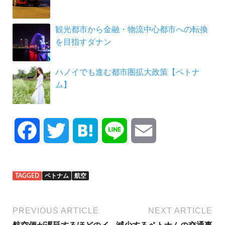
観光都市から金融・物流中心都市への転換
を目指すダナン
ハノイでも進む都市圏拡大政策【ベトナ
ム】
F
T
H
L
E
a
w
a
i
m
TAGGED
ベトナム
航空
c
i
t
n
a
e
t
e
e
i
PREVIOUS ARTICLE
NEXT ARTICLE