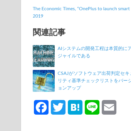
The Economic Times, “OnePlus to launch smart TV
2019
関連記事
AIシステムの開発工程は本質的に
ジャイルである
CSAJがソフトウェア出荷判定セキ
リティ基準チェックリストをバー
ョンアップ
F
T
H
L
E
a
w
a
i
m