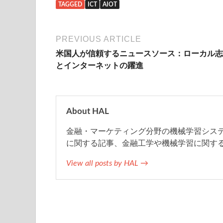
TAGGED
ICT
AIOT
c
i
t
n
a
e
t
e
e
i
PREVIOUS ARTICLE
米国人が信頼するニュースソース：ローカル志
b
t
n
l
とインターネットの躍進
o
e
a
o
r
About HAL
金融・マーケティング分野の機械学習システム
k
に関する記事、金融工学や機械学習に関す
View all posts by HAL →