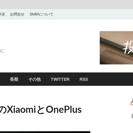
事項
お問合せ
SlofiAについて
心に
長期
その他
TWITTER
RSS
aomiとOnePlus