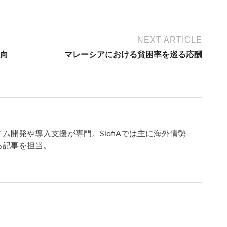
NEXT ARTICLE
向
マレーシアにおける貧困率を巡る応酬
開発や導入支援が専門。SlofiAでは主に海外情勢
る記事を担当。