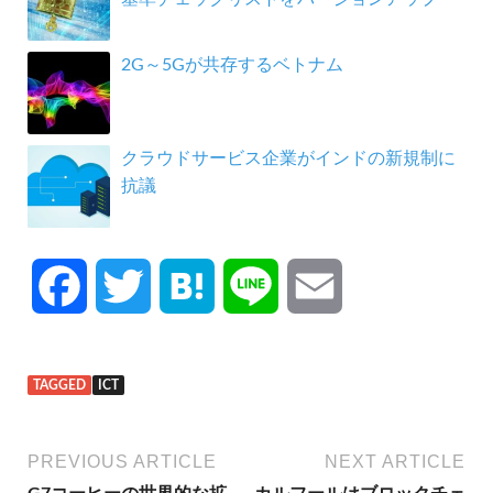
2G～5Gが共存するベトナム
クラウドサービス企業がインドの新規制に
抗議
F
T
H
L
E
a
w
a
i
m
TAGGED
ICT
c
i
t
n
a
e
t
e
e
i
PREVIOUS ARTICLE
NEXT ARTICLE