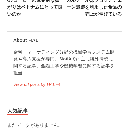
G7コーヒーの世界的な拡
カルフールはブロックチェ
b
t
n
l
がりはベトナムにとって良
ーン追跡を利用した食品の
いのか
売上が伸びている
o
e
a
o
r
About HAL
k
金融・マーケティング分野の機械学習システム開
発や導入支援が専門。SlofiAでは主に海外情勢に
関する記事、金融工学や機械学習に関する記事を
担当。
View all posts by HAL →
人気記事
まだデータがありません。