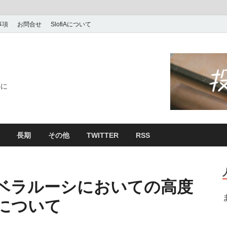
事項
お問合せ
SlofiAについて
心に
長期
その他
TWITTER
RSS
ベラルーシにおいての高度
について