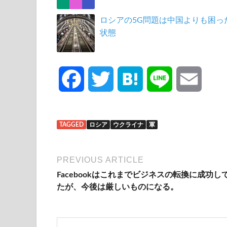
ロシアの5G問題は中国よりも困っ
状態
F
T
H
L
E
a
w
a
i
m
TAGGED
ロシア
ウクライナ
軍
c
i
t
n
a
e
t
e
e
i
PREVIOUS ARTICLE
Facebookはこれまでビジネスの転換に成功し
b
t
n
l
たが、今後は厳しいものになる。
o
e
a